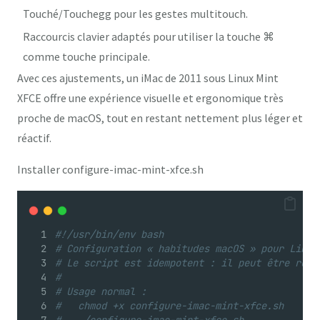
Touché/Touchegg
pour les gestes multitouch.
Raccourcis clavier
adaptés pour utiliser la touche ⌘
comme touche principale.
Avec ces ajustements, un iMac de 2011 sous Linux Mint
XFCE offre une expérience visuelle et ergonomique très
proche de macOS, tout en restant nettement plus léger et
réactif.
Installer configure-imac-mint-xfce.sh
#!/usr/bin/env bash
# Configuration « habitudes macOS » pour Linux
# Le script est idempotent : il peut être rela
#
# Usage normal :
#   chmod +x configure-imac-mint-xfce.sh