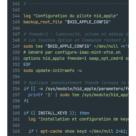
# --------------------------------------------
log
"
Configuration du pilote hid_apple
"
backup_root_file
"
$HID_APPLE_CONFIG
"
# fnmode=1 : luminosité, volume et médias dire
# Les touches Option et Commande restent à leu
sudo
tee
"
$HID_APPLE_CONFIG
"
>
/dev/null
<<
'
EOF
# Généré par configure-imac-mint-xfce.sh
options hid_apple fnmode=1 swap_opt_cmd=0 swap
EOF
sudo
update-initramfs
-u
# Applique immédiatement fnmode lorsque le mod
if
[[
-w
 /sys/module/hid_apple/parameters/fnmo
printf
'
1
'
|
sudo
tee
/sys/module/hid_apple/
fi
if
((
 INSTALL_KEYD 
));
then
log
"
Installation et configuration de keyd
"
if
!
apt-cache
show
keyd
>
/dev/null
2>&1;
th