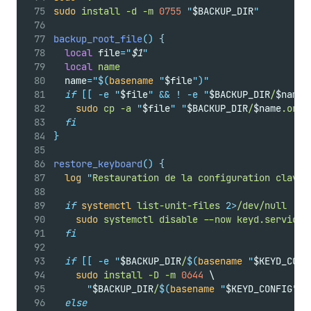
sudo
install
-d
-m
0755
"
$BACKUP_DIR
"
backup_root_file
()
{
local
 file
=
"
$1
"
local
name
  name
=
"$(
basename
"
$file
")"
if
[[
-e
"
$file
"
&&
!
-e
"
$BACKUP_DIR
/
$name
.
sudo
cp
-a
"
$file
"
"
$BACKUP_DIR
/
$name
.orig
fi
}
restore_keyboard
()
{
log
"
Restauration de la configuration clavie
if
systemctl
list-unit-files
2>
/dev/null
|
g
sudo
systemctl
disable
--now
keyd.service
fi
if
[[
-e
"
$BACKUP_DIR
/
$(
basename
"
$KEYD_CONF
sudo
install
-D
-m
0644
 \
"
$BACKUP_DIR
/
$(
basename
"
$KEYD_CONFIG
")
.
else