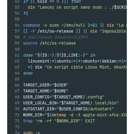
if
((
 EUID 
==
0
));
then
die
"
Lancez ce script sans sudo : ./
$SCRIPT_
fi
command
-v
sudo
>
/dev/null
2>&1
||
die
"
La com
[[
-r
 /etc/os-release 
]]
||
die
"
Impossible d'
# shellcheck disable=SC1091
source
/etc/os-release
case
"${
ID
:-}
:
${
ID_LIKE
:-}"
in
  linuxmint:
*|
ubuntu:
*|*
:ubuntu
*|
debian:
*|*
:de
*)
 die 
"
Ce script cible Linux Mint, Ubuntu o
esac
TARGET_USER
=
"
$USER
"
TARGET_HOME
=
"
$HOME
"
USER_CONFIG
=
"
$TARGET_HOME
/.config
"
USER_LOCAL_BIN
=
"
$TARGET_HOME
/.local/bin
"
AUTOSTART_DIR
=
"
$USER_CONFIG
/autostart
"
WORK_DIR
=
"$(
mktemp
 -d -t apple-mint-xfce.XXXXX
trap
'
rm -rf "$WORK_DIR"
'
EXIT
sudo
-v