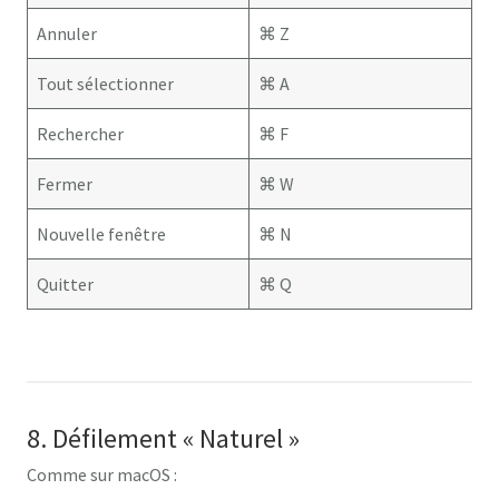
Annuler
⌘ Z
Tout sélectionner
⌘ A
Rechercher
⌘ F
Fermer
⌘ W
Nouvelle fenêtre
⌘ N
Quitter
⌘ Q
8. Défilement « Naturel »
Comme sur macOS :