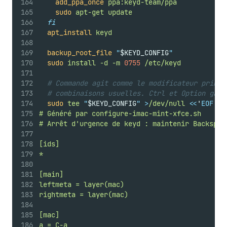
add_ppa_once
ppa:keyd-team/ppa
sudo
apt-get
update
fi
apt_install
keyd
backup_root_file
"
$KEYD_CONFIG
"
sudo
install
-d
-m
0755
/etc/keyd
# Commande agit comme le modificateur princi
# combinaisons usuelles. Ctrl et Option gard
sudo
tee
"
$KEYD_CONFIG
"
>
/dev/null
<<
'
EOF
'
# Généré par configure-imac-mint-xfce.sh
# Arrêt d'urgence de keyd : maintenir Backspac
[ids]
*
[main]
leftmeta = layer(mac)
rightmeta = layer(mac)
[mac]
a = C-a