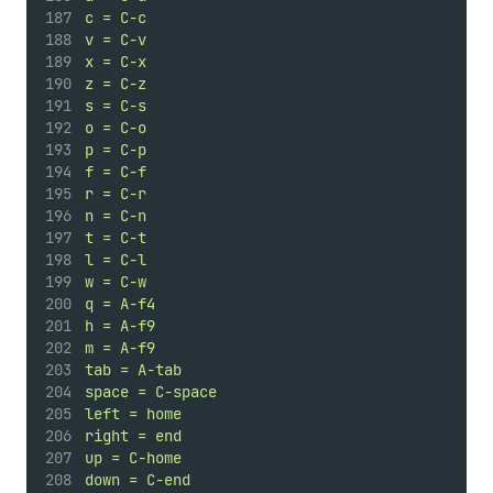
c = C-c
v = C-v
x = C-x
z = C-z
s = C-s
o = C-o
p = C-p
f = C-f
r = C-r
n = C-n
t = C-t
l = C-l
w = C-w
q = A-f4
h = A-f9
m = A-f9
tab = A-tab
space = C-space
left = home
right = end
up = C-home
down = C-end