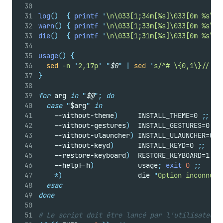
log
()
{
printf
'
\n\033[1;34m[%s]\033[0m %s\n
'
warn
()
{
printf
'
\n\033[1;33m[%s]\033[0m %s\n
'
die
()
{
printf
'
\n\033[1;31m[%s]\033[0m %s\n
'
usage
()
{
sed
-n
'
2,17p
'
"
$0
"
|
sed
'
s/^# \{0,1\}//
'
}
for
 arg 
in
"
$@
"
;
do
case
"
$arg
"
in
    --without-theme
)
     INSTALL_THEME=0 
;;
    --without-gestures
)
  INSTALL_GESTURES=0 
;;
    --without-ulauncher
)
 INSTALL_ULAUNCHER=0 
;
    --without-keyd
)
      INSTALL_KEYD=0 
;;
    --restore-keyboard
)
  RESTORE_KEYBOARD=1 
;;
    --help
|
-h
)
           usage
;
exit
0
;;
*)
                   die 
"
Option inconnue 
esac
done
# Le script doit être lancé par l'utilisateur 