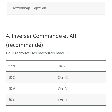
4. Inverser Commande et Alt
(recommandé)
Pour retrouver les raccourcis macOS :
macOS
Linux
⌘ C
Ctrl C
⌘ V
Ctrl V
⌘ X
Ctrl X