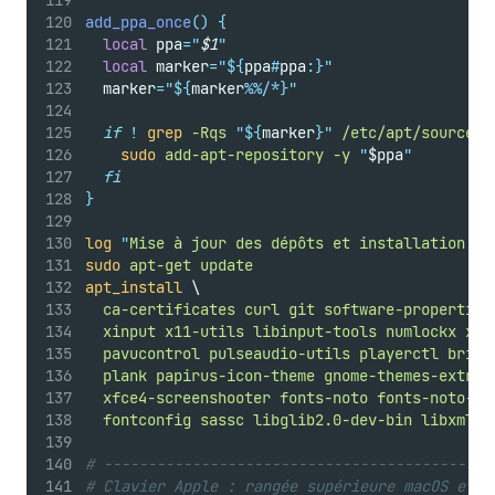
add_ppa_once
()
{
local
 ppa
=
"
$1
"
local
 marker
=
"${
ppa
#
ppa
:}"
  marker
=
"${
marker
%%/*}"
if
!
grep
-Rqs
"${
marker
}"
/etc/apt/sources.
sudo
add-apt-repository
-y
"
$ppa
"
fi
}
log
"
Mise à jour des dépôts et installation de
sudo
apt-get
update
apt_install
 \
ca-certificates
curl
git
software-properties
xinput
x11-utils
libinput-tools
numlockx
xbi
pavucontrol
pulseaudio-utils
playerctl
brigh
plank
papirus-icon-theme
gnome-themes-extra
 
xfce4-screenshooter
fonts-noto
fonts-noto-co
fontconfig
sassc
libglib2.0-dev-bin
libxml2-
# --------------------------------------------
# Clavier Apple : rangée supérieure macOS et r