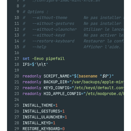
#   ./configure-imac-mint-xfce.sh
#
# Options :
#   --without-theme       Ne pas installer Whi
#   --without-gestures    Ne pas installer Tou
#   --without-ulauncher   Utiliser le lanceur 
#   --without-keyd        Ne pas activer les r
#   --restore-keyboard    Restaurer la configu
#   --help                Afficher l'aide.
set
-Eeuo
pipefail
IFS
=
$'
\n\t
'
readonly
 SCRIPT_NAME
=
"$(
basename
"
$0
")"
readonly
 BACKUP_DIR
=
"
/var/backups/apple-mint-x
readonly
 KEYD_CONFIG
=
"
/etc/keyd/default.conf
"
readonly
 HID_APPLE_CONFIG
=
"
/etc/modprobe.d/hid
INSTALL_THEME
=
1
INSTALL_GESTURES
=
1
INSTALL_ULAUNCHER
=
1
INSTALL_KEYD
=
1
RESTORE_KEYBOARD
=
0