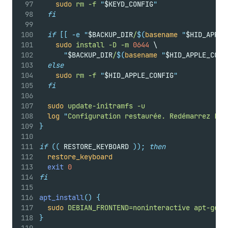
sudo
rm
-f
"
$KEYD_CONFIG
"
fi
if
[[
-e
"
$BACKUP_DIR
/
$(
basename
"
$HID_APPLE
sudo
install
-D
-m
0644
 \
"
$BACKUP_DIR
/
$(
basename
"
$HID_APPLE_CONF
else
sudo
rm
-f
"
$HID_APPLE_CONFIG
"
fi
sudo
update-initramfs
-u
log
"
Configuration restaurée. Redémarrez Lin
}
if
((
 RESTORE_KEYBOARD 
));
then
restore_keyboard
exit
0
fi
apt_install
()
{
sudo
DEBIAN_FRONTEND=noninteractive
apt-get
}