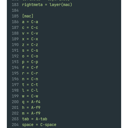
rightmeta = layer(mac)
[mac]
a = C-a
c = C-c
v = C-v
x = C-x
z = C-z
s = C-s
o = C-o
p = C-p
f = C-f
r = C-r
n = C-n
t = C-t
l = C-l
w = C-w
q = A-f4
h = A-f9
m = A-f9
tab = A-tab
space = C-space