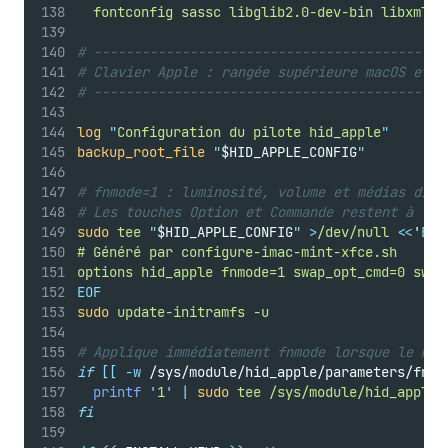
fontconfig
sassc
libglib2.0-dev-bin
libxml2-
# --------------------------------------------
# Clavier Apple : rangée supérieure macOS et r
# --------------------------------------------
log
"
Configuration du pilote hid_apple
"
backup_root_file
"
$HID_APPLE_CONFIG
"
# fnmode=1 : luminosité, volume et médias dire
# Les touches Option et Commande restent à leu
sudo
tee
"
$HID_APPLE_CONFIG
"
>
/dev/null
<<
'
EOF
# Généré par configure-imac-mint-xfce.sh
options hid_apple fnmode=1 swap_opt_cmd=0 swap
EOF
sudo
update-initramfs
-u
# Applique immédiatement fnmode lorsque le mod
if
[[
-w
 /sys/module/hid_apple/parameters/fnmo
printf
'
1
'
|
sudo
tee
/sys/module/hid_apple/
fi