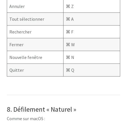
Annuler
⌘ Z
Tout sélectionner
⌘ A
Rechercher
⌘ F
Fermer
⌘ W
Nouvelle fenêtre
⌘ N
Quitter
⌘ Q
8. Défilement « Naturel »
Comme sur macOS :