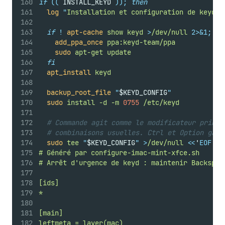
if
((
 INSTALL_KEYD 
));
then
log
"
Installation et configuration de keyd
"
if
!
apt-cache
show
keyd
>
/dev/null
2>&1;
th
add_ppa_once
ppa:keyd-team/ppa
sudo
apt-get
update
fi
apt_install
keyd
backup_root_file
"
$KEYD_CONFIG
"
sudo
install
-d
-m
0755
/etc/keyd
# Commande agit comme le modificateur princi
# combinaisons usuelles. Ctrl et Option gard
sudo
tee
"
$KEYD_CONFIG
"
>
/dev/null
<<
'
EOF
'
# Généré par configure-imac-mint-xfce.sh
# Arrêt d'urgence de keyd : maintenir Backspac
[ids]
*
[main]
leftmeta = layer(mac)