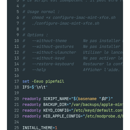
# Le script est idempotent : il peut être rela
#
# Usage normal :
#   chmod +x configure-imac-mint-xfce.sh
#   ./configure-imac-mint-xfce.sh
#
# Options :
#   --without-theme       Ne pas installer Whi
#   --without-gestures    Ne pas installer Tou
#   --without-ulauncher   Utiliser le lanceur 
#   --without-keyd        Ne pas activer les r
#   --restore-keyboard    Restaurer la configu
#   --help                Afficher l'aide.
set
-Eeuo
pipefail
IFS
=
$'
\n\t
'
readonly
 SCRIPT_NAME
=
"$(
basename
"
$0
")"
readonly
 BACKUP_DIR
=
"
/var/backups/apple-mint-x
readonly
 KEYD_CONFIG
=
"
/etc/keyd/default.conf
"
readonly
 HID_APPLE_CONFIG
=
"
/etc/modprobe.d/hid
INSTALL_THEME
=
1