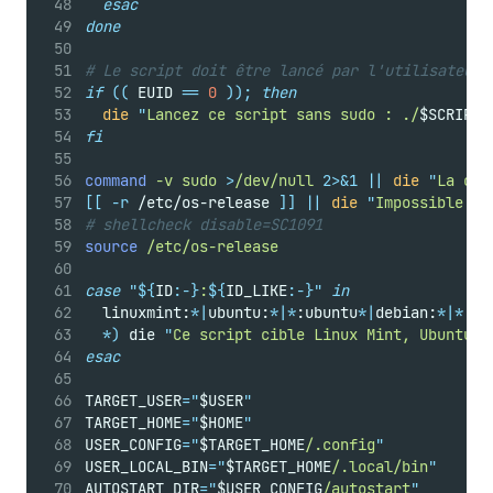
esac
done
# Le script doit être lancé par l'utilisateur 
if
((
 EUID 
==
0
));
then
die
"
Lancez ce script sans sudo : ./
$SCRIPT_
fi
command
-v
sudo
>
/dev/null
2>&1
||
die
"
La com
[[
-r
 /etc/os-release 
]]
||
die
"
Impossible d'
# shellcheck disable=SC1091
source
/etc/os-release
case
"${
ID
:-}
:
${
ID_LIKE
:-}"
in
  linuxmint:
*|
ubuntu:
*|*
:ubuntu
*|
debian:
*|*
:de
*)
 die 
"
Ce script cible Linux Mint, Ubuntu o
esac
TARGET_USER
=
"
$USER
"
TARGET_HOME
=
"
$HOME
"
USER_CONFIG
=
"
$TARGET_HOME
/.config
"
USER_LOCAL_BIN
=
"
$TARGET_HOME
/.local/bin
"
AUTOSTART_DIR
=
"
$USER_CONFIG
/autostart
"