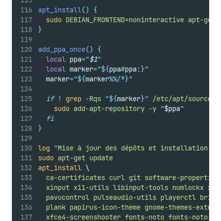
apt_install
()
{
sudo
DEBIAN_FRONTEND=noninteractive
apt-get
}
add_ppa_once
()
{
local
 ppa
=
"
$1
"
local
 marker
=
"${
ppa
#
ppa
:}"
  marker
=
"${
marker
%%/*}"
if
!
grep
-Rqs
"${
marker
}"
/etc/apt/sources.
sudo
add-apt-repository
-y
"
$ppa
"
fi
}
log
"
Mise à jour des dépôts et installation de
sudo
apt-get
update
apt_install
 \
ca-certificates
curl
git
software-properties
xinput
x11-utils
libinput-tools
numlockx
xbi
pavucontrol
pulseaudio-utils
playerctl
brigh
plank
papirus-icon-theme
gnome-themes-extra
 
xfce4-screenshooter
fonts-noto
fonts-noto-co