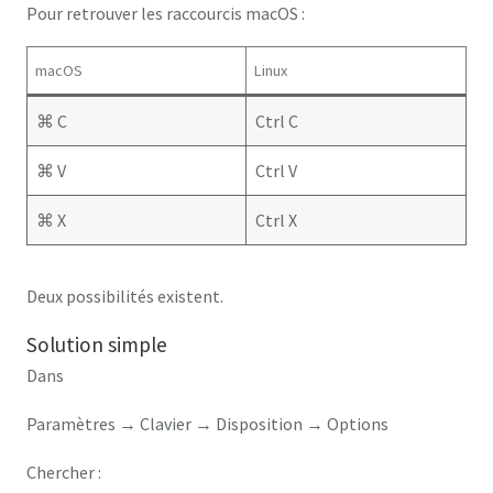
Pour retrouver les raccourcis macOS :
macOS
Linux
⌘ C
Ctrl C
⌘ V
Ctrl V
⌘ X
Ctrl X
Deux possibilités existent.
Solution simple
Dans
Paramètres → Clavier → Disposition → Options
Chercher :