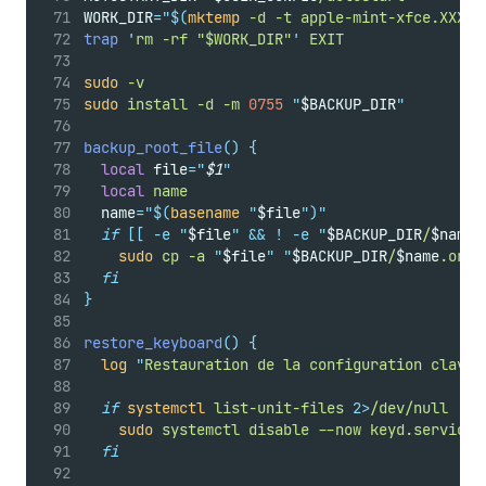
WORK_DIR
=
"$(
mktemp
 -d -t apple-mint-xfce.XXXXX
trap
'
rm -rf "$WORK_DIR"
'
EXIT
sudo
-v
sudo
install
-d
-m
0755
"
$BACKUP_DIR
"
backup_root_file
()
{
local
 file
=
"
$1
"
local
name
  name
=
"$(
basename
"
$file
")"
if
[[
-e
"
$file
"
&&
!
-e
"
$BACKUP_DIR
/
$name
.
sudo
cp
-a
"
$file
"
"
$BACKUP_DIR
/
$name
.orig
fi
}
restore_keyboard
()
{
log
"
Restauration de la configuration clavie
if
systemctl
list-unit-files
2>
/dev/null
|
g
sudo
systemctl
disable
--now
keyd.service
fi