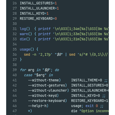
INSTALL_GESTURES
=
1
INSTALL_ULAUNCHER
=
1
INSTALL_KEYD
=
1
RESTORE_KEYBOARD
=
0
log
()
{
printf
'
\n\033[1;34m[%s]\033[0m %s\n
'
warn
()
{
printf
'
\n\033[1;33m[%s]\033[0m %s\n
'
die
()
{
printf
'
\n\033[1;31m[%s]\033[0m %s\n
'
usage
()
{
sed
-n
'
2,17p
'
"
$0
"
|
sed
'
s/^# \{0,1\}//
'
}
for
 arg 
in
"
$@
"
;
do
case
"
$arg
"
in
    --without-theme
)
     INSTALL_THEME=0 
;;
    --without-gestures
)
  INSTALL_GESTURES=0 
;;
    --without-ulauncher
)
 INSTALL_ULAUNCHER=0 
;
    --without-keyd
)
      INSTALL_KEYD=0 
;;
    --restore-keyboard
)
  RESTORE_KEYBOARD=1 
;;
    --help
|
-h
)
           usage
;
exit
0
;;
*)
                   die 
"
Option inconnue 