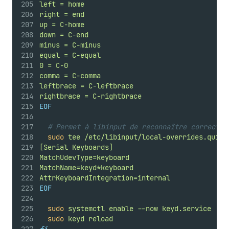
left = home
right = end
up = C-home
down = C-end
minus = C-minus
equal = C-equal
0 = C-0
comma = C-comma
leftbrace = C-leftbrace
rightbrace = C-rightbrace
EOF
# Permet à libinput de reconnaître correctem
sudo
tee
/etc/libinput/local-overrides.quirk
[Serial Keyboards]
MatchUdevType=keyboard
MatchName=keyd*keyboard
AttrKeyboardIntegration=internal
EOF
sudo
systemctl
enable
--now
keyd.service
sudo
keyd
reload