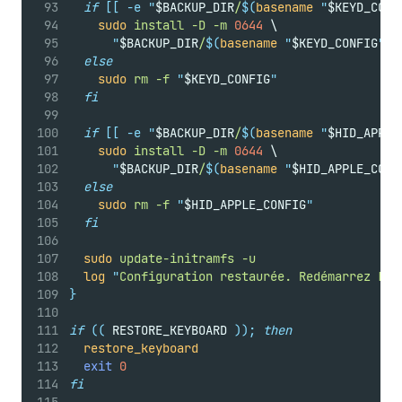
if
[[
-e
"
$BACKUP_DIR
/
$(
basename
"
$KEYD_CONF
sudo
install
-D
-m
0644
 \
"
$BACKUP_DIR
/
$(
basename
"
$KEYD_CONFIG
")
.
else
sudo
rm
-f
"
$KEYD_CONFIG
"
fi
if
[[
-e
"
$BACKUP_DIR
/
$(
basename
"
$HID_APPLE
sudo
install
-D
-m
0644
 \
"
$BACKUP_DIR
/
$(
basename
"
$HID_APPLE_CONF
else
sudo
rm
-f
"
$HID_APPLE_CONFIG
"
fi
sudo
update-initramfs
-u
log
"
Configuration restaurée. Redémarrez Lin
}
if
((
 RESTORE_KEYBOARD 
));
then
restore_keyboard
exit
0
fi