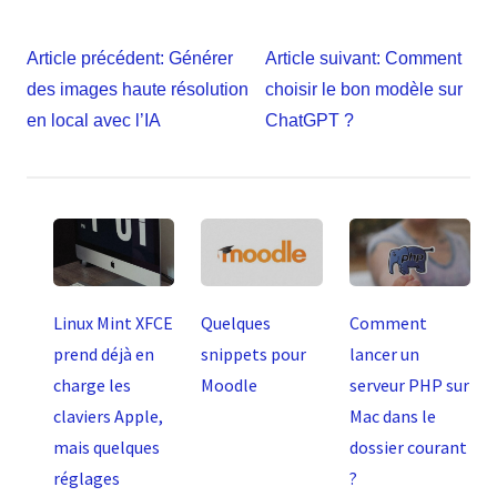
Navigation
Article précédent:
Générer
Article suivant:
Comment
de
des images haute résolution
choisir le bon modèle sur
l’article
en local avec l’IA
ChatGPT ?
Linux Mint XFCE
Quelques
Comment
prend déjà en
snippets pour
lancer un
charge les
Moodle
serveur PHP sur
claviers Apple,
Mac dans le
mais quelques
dossier courant
réglages
?