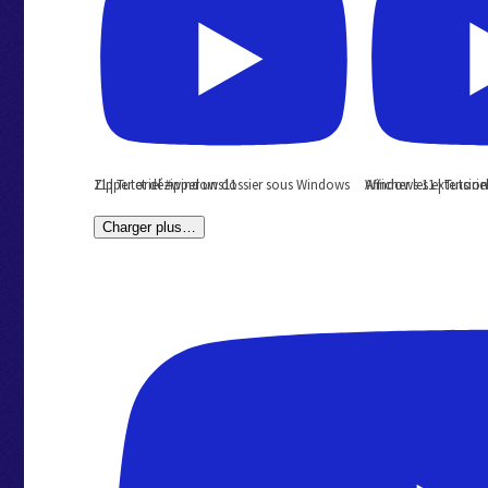
Zipper et dézipper un dossier sous Windows 11 | Tutoriel #windows11
Afficher les extensions de fichiers sous Wind
Charger plus…