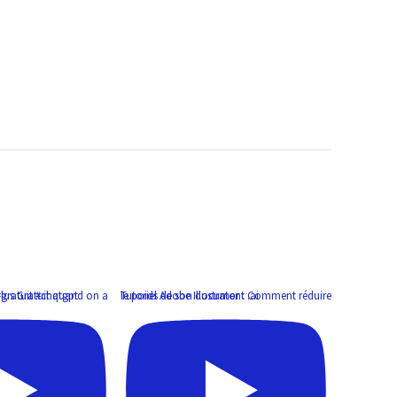
éjà l'abonnement. #gratuit #chatgpt
Tutoriel Adobe Illustrator : Comment réduire le poids de son document .ai