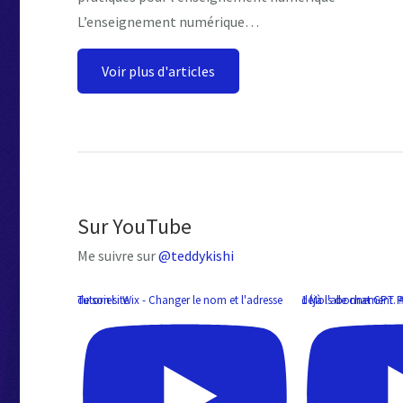
L’enseignement numérique…
Voir plus d'articles
Sur YouTube
Me suivre sur
@teddykishi
Tutoriel : Wix - Changer le nom et l'adresse de son site
1 Mois de chat GPT Plus Gratuit quand on a d