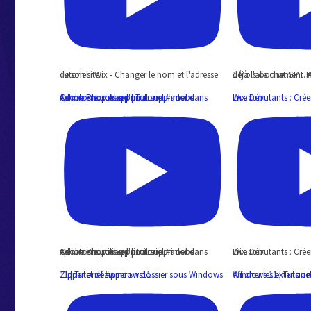
Tutoriel : Wix - Changer le nom et l'adresse de son site
1 Mois de chat GPT Plus Gratuit quand on a d
Comment utiliser l'outil supprimer dans Adobe Photoshop | Tutoriel #adobe #photoshop #supprimer
Live Débutants : Créer son site web avec Wix.com
Comment utiliser l'outil supprimer dans Adobe Photoshop | Tutoriel #adobe #photoshop #supprimer
Live Débutants : Créer son site web avec Wix.com
Zipper et dézipper un dossier sous Windows 11 | Tutoriel #windows11
Afficher les extensions de fichiers sous Wind