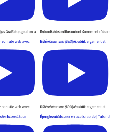
éjà l'abonnement. #gratuit #chatgpt
Tutoriel Adobe Illustrator : Comment réduire le poids de son document .ai
Live - Créer son site web : Hébergement et Référencement (SEO) Gratuit
Live - Créer son site web : Hébergement et Référencement (SEO) Gratuit
ows 11 | Tutoriel #windows11
Épingler un dossier en accès rapide | Tutoriel #windows11